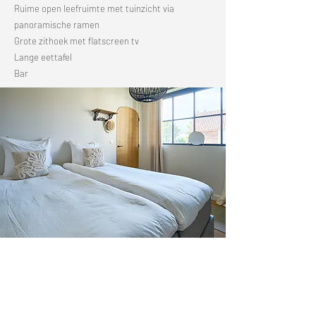
Ruime open leefruimte met tuinzicht via
panoramische ramen
Grote zithoek met flatscreen tv
Lange eettafel
Bar
Keuken
Volledig uitgeruste open keuken
Falcon fornuis (5 inductieplaten)
3 ovens (grill, combi, hetelucht)