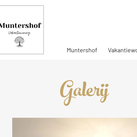
Muntershof
Vakantiew
Galerij